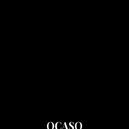
Menu
close
Journal
Sobre Nós
Fotografia
Filmes
Contactos
OCASO